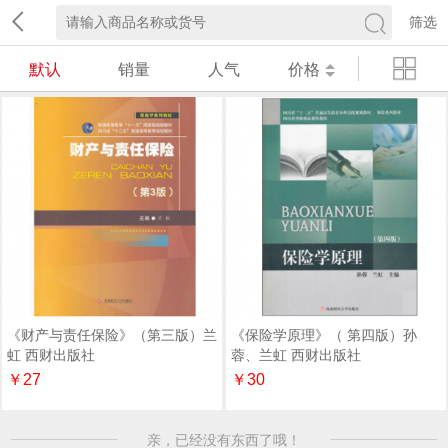
筛选
默认
销量
人气
价格
《保险学原理》（ 第四版）孙
《财产与责任保险》（第三版）兰
蓉、兰虹 西财出版社
虹 西财出版社
￥30
￥27
亲，已经没有东西了哦！