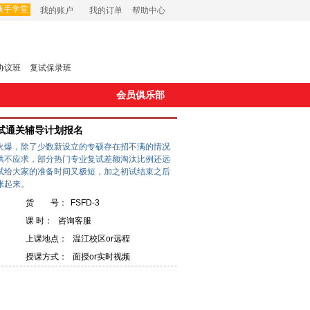
新手学堂
我的账户
我的订单
帮助中心
0
购物车中有
件商品
协议班
复试保录班
会员俱乐部
复试通关辅导计划报名
火爆，除了少数新设立的专硕存在招不满的情况
供不应求，部分热门专业复试差额淘汰比例还远
而复试给大家的准备时间又极短，加之初试结束之后
张起来。
货 号：
FSFD-3
课 时：
咨询客服
上课地点：
温江校区or远程
授课方式：
面授or实时视频