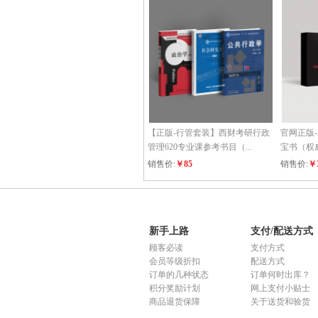
【正版-行管套装】西财考研行政
官网正版-
管理620专业课参考书目（...
宝书（权
销售价:
￥85
销售价:
￥
新手上路
支付/配送方式
顾客必读
支付方式
会员等级折扣
配送方式
订单的几种状态
订单何时出库？
积分奖励计划
网上支付小贴士
商品退货保障
关于送货和验货