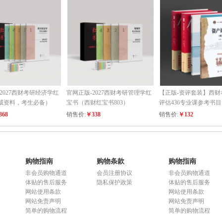
2027西财考研经济学红
官网正版-2027西财考研管理学红
【正版-资评套装】西财
威资料，考生必备）
宝书（西财红宝书803）
评估436专业课参考书目
368
销售价:
￥338
销售价:
￥132
购物指南
购物条款
购物指南
非会员购物通道
会员注册协议
非会员购物通道
体贴的售后服务
隐私保护政策
体贴的售后服务
网站使用条款
网站使用条款
网站免责声明
网站免责声明
简单的购物流程
简单的购物流程