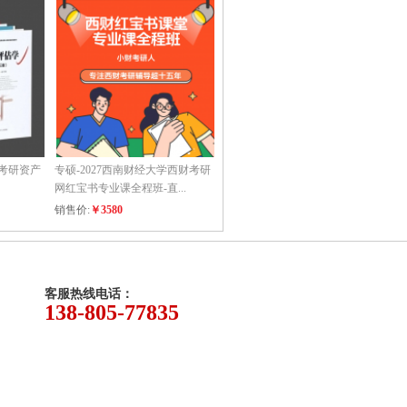
考研资产
专硕-2027西南财经大学西财考研
学硕-2027西南财经大学西财考研
官
网红宝书专业课全程班-直...
网红宝书专业课全程班-直...
红
销售价:
￥3580
销售价:
￥3580
销
客服热线电话：
138-805-77835