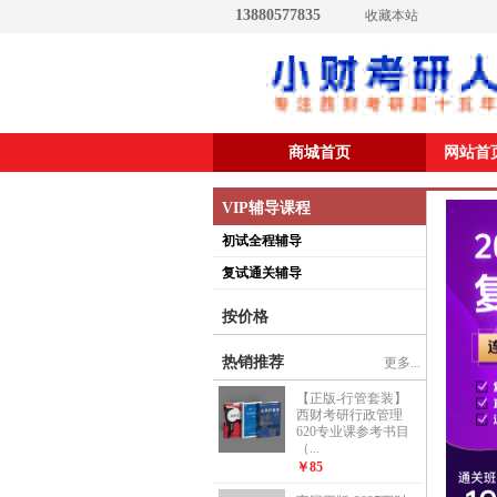
13880577835
收藏本站
商城首页
网站首
VIP辅导课程
初试全程辅导
复试通关辅导
按价格
热销推荐
更多...
【正版-行管套装】
西财考研行政管理
620专业课参考书目
（...
￥85