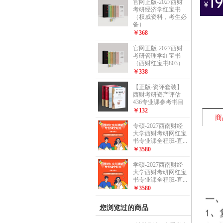
官网正版-2027西财
考研经济学红宝书
（权威资料，考生必
备）
￥368
官网正版-2027西财
考研管理学红宝书
（西财红宝书803）
￥338
【正版-资评套装】
西财考研资产评估
436专业课参考书目
￥132
商
专硕-2027西南财经
大学西财考研网红宝
书专业课全程班-直...
￥3580
学硕-2027西南财经
大学西财考研网红宝
书专业课全程班-直...
￥3580
您浏览过的商品