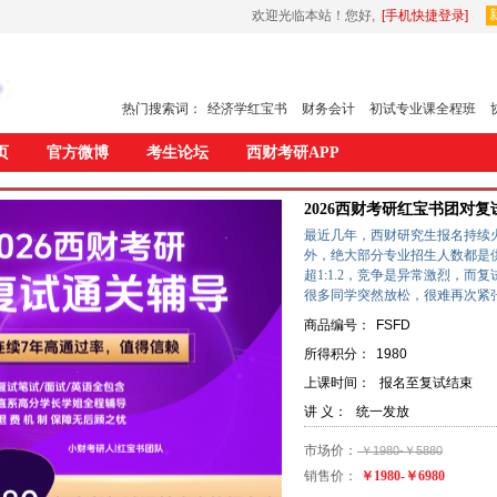
欢迎光临本站！
您好,
[手机快捷登录]
热门搜索词：
经济学红宝书
财务会计
初试专业课全程班
页
官方微博
考生论坛
西财考研APP
2026西财考研红宝书团对
最近几年，西财研究生报名持续
外，绝大部分专业招生人数都是
超1:1.2，竞争是异常激烈，
很多同学突然放松，很难再次紧
商品编号：
FSFD
所得积分：
1980
上课时间：
报名至复试结束
讲 义：
统一发放
市场价：
￥1980-￥5880
销售价：
￥1980-￥6980